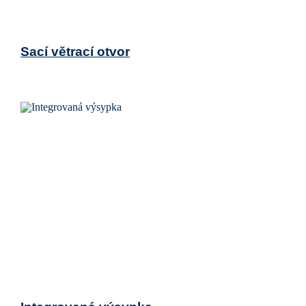
Sací větrací otvor