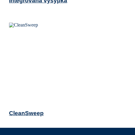
Integrovaná výsypka
CleanSweep