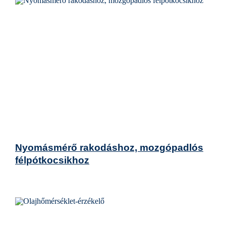
Nyomásmérő rakodáshoz, mozgópadlós
félpótkocsikhoz