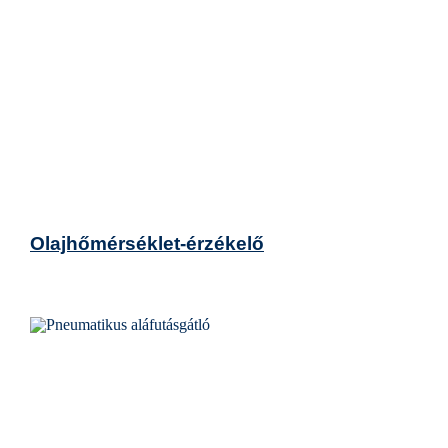
Olajhőmérséklet-érzékelő