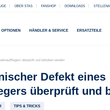
UGE
ÜBER STAS
FANSHOP
DOWNLOADS
STELLEN
OPTIONEN
HÄNDLER & SERVICE
ERSATZTEILE
odenauffliegers überprüft und behoben werden
nischer Defekt eines
egers überprüft und
R
TIPS & TRICKS