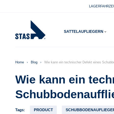
LAGERFAHRZE
SATTELAUFLIEGERN
KIPPER
SCHUBBODENAUFLIEGER
Home
Blog
Wie kann ein technischer Defekt eines Schubb
BAU
Wie kann ein tech
RECYCLING
AGRO
Schubbodenauffli
Tags:
PRODUCT
SCHUBBODENAUFLIEGE