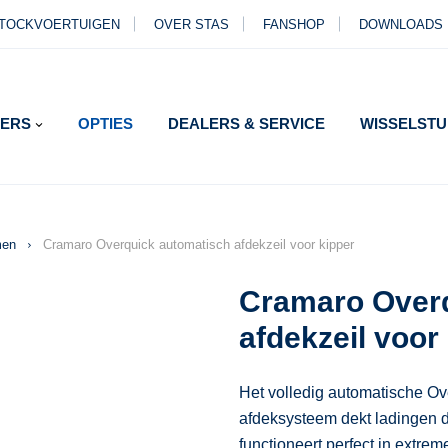
TOCKVOERTUIGEN
OVER STAS
FANSHOP
DOWNLOADS
ERS
OPTIES
DEALERS & SERVICE
WISSELST
ERS
SSERS
men
Cramaro Overquick automatisch afdekzeil voor kipper
UW
Cramaro Overq
LAGE
afdekzeil voor
RO
Het volledig automatische Ove
afdeksysteem dekt ladingen d
functioneert perfect in ext