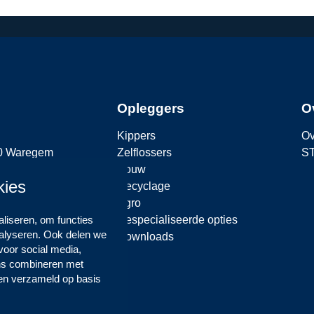
Opleggers
O
Kippers
Ov
90 Waregem
Zelflossers
S
Bouw
kies
Recyclage
Agro
Gespecialiseerde opties
liseren, om functies
nalyseren. Ook delen we
Downloads
voor social media,
ns combineren met
ben verzameld op basis