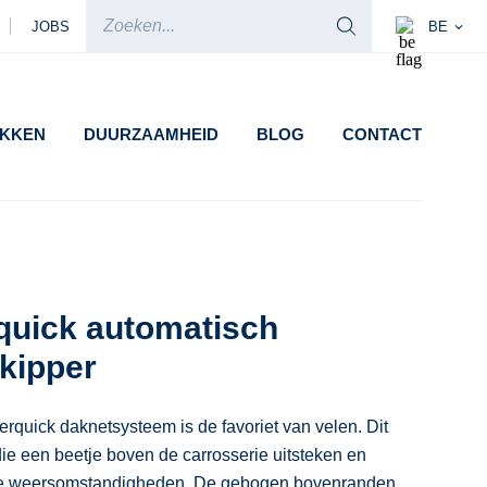
JOBS
BE
UKKEN
DUURZAAMHEID
BLOG
CONTACT
uick automatisch
 kipper
rquick daknetsysteem is de favoriet van velen. Dit
ie een beetje boven de carrosserie uitsteken en
reme weersomstandigheden. De gebogen bovenranden