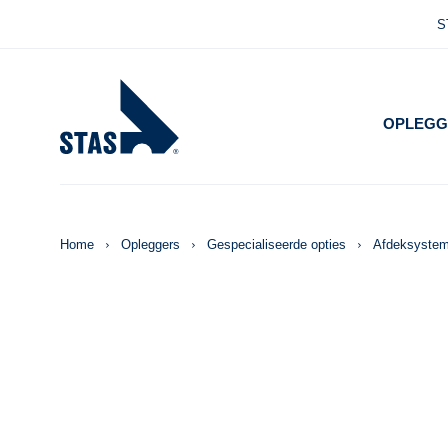
S
OPLEGG
KIPP
ZELFLO
Home
Opleggers
Gespecialiseerde opties
Afdeksyste
BO
RECYC
AG