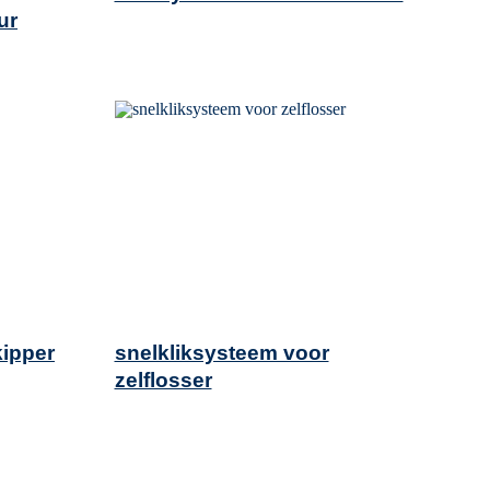
ur
kipper
snelkliksysteem voor
zelflosser